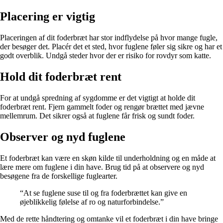
Placering er vigtig
Placeringen af dit foderbræt har stor indflydelse på hvor mange fugle,
der besøger det. Placér det et sted, hvor fuglene føler sig sikre og har et
godt overblik. Undgå steder hvor der er risiko for rovdyr som katte.
Hold dit foderbræt rent
For at undgå spredning af sygdomme er det vigtigt at holde dit
foderbræt rent. Fjern gammelt foder og rengør brættet med jævne
mellemrum. Det sikrer også at fuglene får frisk og sundt foder.
Observer og nyd fuglene
Et foderbræt kan være en skøn kilde til underholdning og en måde at
lære mere om fuglene i din have. Brug tid på at observere og nyd
besøgene fra de forskellige fuglearter.
“At se fuglene suse til og fra foderbrættet kan give en
øjeblikkelig følelse af ro og naturforbindelse.”
Med de rette håndtering og omtanke vil et foderbræt i din have bringe