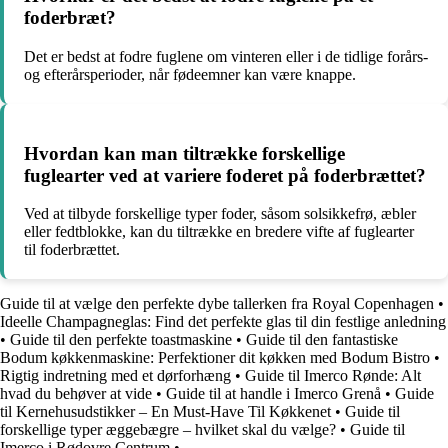
foderbræt?
Det er bedst at fodre fuglene om vinteren eller i de tidlige forårs-
og efterårsperioder, når fødeemner kan være knappe.
Hvordan kan man tiltrække forskellige
fuglearter ved at variere foderet på foderbrættet?
Ved at tilbyde forskellige typer foder, såsom solsikkefrø, æbler
eller fedtblokke, kan du tiltrække en bredere vifte af fuglearter
til foderbrættet.
Guide til at vælge den perfekte dybe tallerken fra Royal Copenhagen
•
Ideelle Champagneglas: Find det perfekte glas til din festlige anledning
•
Guide til den perfekte toastmaskine
•
Guide til den fantastiske
Bodum køkkenmaskine: Perfektioner dit køkken med Bodum Bistro
•
Rigtig indretning med et dørforhæng
•
Guide til Imerco Rønde: Alt
hvad du behøver at vide
•
Guide til at handle i Imerco Grenå
•
Guide
til Kernehusudstikker – En Must-Have Til Køkkenet
•
Guide til
forskellige typer æggebægre – hvilket skal du vælge?
•
Guide til
Imerco i Rødovre Centrum
•