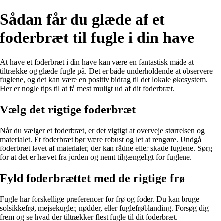
Sådan får du glæde af et
foderbræt til fugle i din have
At have et foderbræt i din have kan være en fantastisk måde at
tiltrække og glæde fugle på. Det er både underholdende at observere
fuglene, og det kan være en positiv bidrag til det lokale økosystem.
Her er nogle tips til at få mest muligt ud af dit foderbræt.
Vælg det rigtige foderbræt
Når du vælger et foderbræt, er det vigtigt at overveje størrelsen og
materialet. Et foderbræt bør være robust og let at rengøre. Undgå
foderbræt lavet af materialer, der kan rådne eller skade fuglene. Sørg
for at det er hævet fra jorden og nemt tilgængeligt for fuglene.
Fyld foderbrættet med de rigtige frø
Fugle har forskellige præferencer for frø og foder. Du kan bruge
solsikkefrø, mejsekugler, nødder, eller fuglefrøblanding. Forsøg dig
frem og se hvad der tiltrækker flest fugle til dit foderbræt.