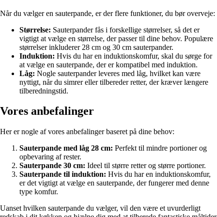
Når du vælger en sauterpande, er der flere funktioner, du bør overveje:
Størrelse:
Sauterpander fås i forskellige størrelser, så det er
vigtigt at vælge en størrelse, der passer til dine behov. Populære
størrelser inkluderer 28 cm og 30 cm sauterpander.
Induktion:
Hvis du har en induktionskomfur, skal du sørge for
at vælge en sauterpande, der er kompatibel med induktion.
Låg:
Nogle sauterpander leveres med låg, hvilket kan være
nyttigt, når du simrer eller tilbereder retter, der kræver længere
tilberedningstid.
Vores anbefalinger
Her er nogle af vores anbefalinger baseret på dine behov:
Sauterpande med låg 28 cm:
Perfekt til mindre portioner og
opbevaring af rester.
Sauterpande 30 cm:
Ideel til større retter og større portioner.
Sauterpande til induktion:
Hvis du har en induktionskomfur,
er det vigtigt at vælge en sauterpande, der fungerer med denne
type komfur.
Uanset hvilken sauterpande du vælger, vil den være et uvurderligt
redskab i dit køkken og hjælpe dig med at tilberede fantastiske måltider