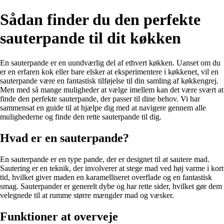
Sådan finder du den perfekte
sauterpande til dit køkken
En sauterpande er en uundværlig del af ethvert køkken. Uanset om du
er en erfaren kok eller bare elsker at eksperimentere i køkkenet, vil en
sauterpande være en fantastisk tilføjelse til din samling af køkkengrej.
Men med så mange muligheder at vælge imellem kan det være svært at
finde den perfekte sauterpande, der passer til dine behov. Vi har
sammensat en guide til at hjælpe dig med at navigere gennem alle
mulighederne og finde den rette sauterpande til dig.
Hvad er en sauterpande?
En sauterpande er en type pande, der er designet til at sautere mad.
Sautering er en teknik, der involverer at stege mad ved høj varme i kort
tid, hvilket giver maden en karamelliseret overflade og en fantastisk
smag. Sauterpander er generelt dybe og har rette sider, hvilket gør dem
velegnede til at rumme større mængder mad og væsker.
Funktioner at overveje