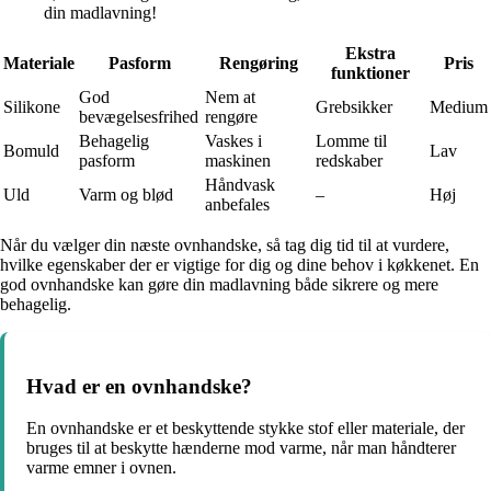
din madlavning!
Ekstra
Materiale
Pasform
Rengøring
Pris
funktioner
God
Nem at
Silikone
Grebsikker
Medium
bevægelsesfrihed
rengøre
Behagelig
Vaskes i
Lomme til
Bomuld
Lav
pasform
maskinen
redskaber
Håndvask
Uld
Varm og blød
–
Høj
anbefales
Når du vælger din næste ovnhandske, så tag dig tid til at vurdere,
hvilke egenskaber der er vigtige for dig og dine behov i køkkenet. En
god ovnhandske kan gøre din madlavning både sikrere og mere
behagelig.
Hvad er en ovnhandske?
En ovnhandske er et beskyttende stykke stof eller materiale, der
bruges til at beskytte hænderne mod varme, når man håndterer
varme emner i ovnen.