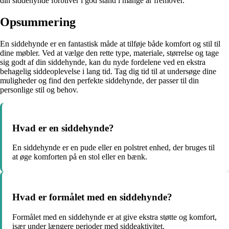
din siddehynde forbliver i god stand i mange år fremover.
Opsummering
En siddehynde er en fantastisk måde at tilføje både komfort og stil til
dine møbler. Ved at vælge den rette type, materiale, størrelse og tage
sig godt af din siddehynde, kan du nyde fordelene ved en ekstra
behagelig siddeoplevelse i lang tid. Tag dig tid til at undersøge dine
muligheder og find den perfekte siddehynde, der passer til din
personlige stil og behov.
Hvad er en siddehynde?
En siddehynde er en pude eller en polstret enhed, der bruges til
at øge komforten på en stol eller en bænk.
Hvad er formålet med en siddehynde?
Formålet med en siddehynde er at give ekstra støtte og komfort,
især under længere perioder med siddeaktivitet.