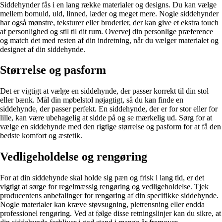
Siddehynder fås i en lang række materialer og designs. Du kan vælge
mellem bomuld, uld, linned, læder og meget mere. Nogle siddehynder
har også mønstre, teksturer eller broderier, der kan give et ekstra touch
af personlighed og stil til dit rum. Overvej din personlige præference
og match det med resten af din indretning, når du vælger materialet og
designet af din siddehynde.
Størrelse og pasform
Det er vigtigt at vælge en siddehynde, der passer korrekt til din stol
eller bænk. Mål din møbelstol nøjagtigt, så du kan finde en
siddehynde, der passer perfekt. En siddehynde, der er for stor eller for
lille, kan være ubehagelig at sidde på og se mærkelig ud. Sørg for at
vælge en siddehynde med den rigtige størrelse og pasform for at få den
bedste komfort og æstetik.
Vedligeholdelse og rengøring
For at din siddehynde skal holde sig pæn og frisk i lang tid, er det
vigtigt at sørge for regelmæssig rengøring og vedligeholdelse. Tjek
producentens anbefalinger for rengøring af din specifikke siddehynde.
Nogle materialer kan kræve støvsugning, pletrensning eller endda
professionel rengøring. Ved at følge disse retningslinjer kan du sikre, at