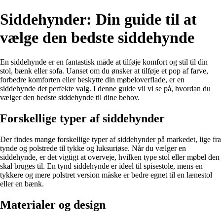
Siddehynder: Din guide til at
vælge den bedste siddehynde
En siddehynde er en fantastisk måde at tilføje komfort og stil til din
stol, bænk eller sofa. Uanset om du ønsker at tilføje et pop af farve,
forbedre komforten eller beskytte din møbeloverflade, er en
siddehynde det perfekte valg. I denne guide vil vi se på, hvordan du
vælger den bedste siddehynde til dine behov.
Forskellige typer af siddehynder
Der findes mange forskellige typer af siddehynder på markedet, lige fra
tynde og polstrede til tykke og luksuriøse. Når du vælger en
siddehynde, er det vigtigt at overveje, hvilken type stol eller møbel den
skal bruges til. En tynd siddehynde er ideel til spisestole, mens en
tykkere og mere polstret version måske er bedre egnet til en lænestol
eller en bænk.
Materialer og design