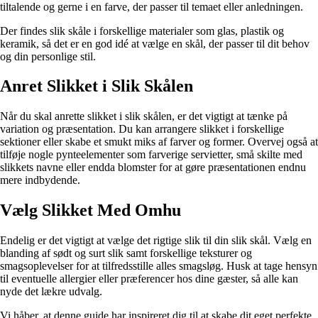
tiltalende og gerne i en farve, der passer til temaet eller anledningen.
Der findes slik skåle i forskellige materialer som glas, plastik og
keramik, så det er en god idé at vælge en skål, der passer til dit behov
og din personlige stil.
Anret Slikket i Slik Skålen
Når du skal anrette slikket i slik skålen, er det vigtigt at tænke på
variation og præsentation. Du kan arrangere slikket i forskellige
sektioner eller skabe et smukt miks af farver og former. Overvej også at
tilføje nogle pynteelementer som farverige servietter, små skilte med
slikkets navne eller endda blomster for at gøre præsentationen endnu
mere indbydende.
Vælg Slikket Med Omhu
Endelig er det vigtigt at vælge det rigtige slik til din slik skål. Vælg en
blanding af sødt og surt slik samt forskellige teksturer og
smagsoplevelser for at tilfredsstille alles smagsløg. Husk at tage hensyn
til eventuelle allergier eller præferencer hos dine gæster, så alle kan
nyde det lækre udvalg.
Vi håber, at denne guide har inspireret dig til at skabe dit eget perfekte