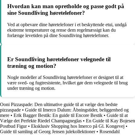
Hvordan kan man opretholde og passe godt på
sine Soundliving høretelefoner?
Ved at opbevare dine høretelefoner i et beskyttende etui, undgå
ekstreme temperaturer og rense dem regelmæssigt kan du
forlænge levetiden på dine Soundliving høretelefoner.
Er Soundliving høretelefoner velegnede til
træning og motion?
Nogle modeller af Soundliving høretelefoner er designet til at
være sved- og fugtresistente, hvilket gør dem velegnede til brug
under træning og motion.
Ooni Pizzaspade: Den ultimative guide til at vælge den bedste
pizzaspade
•
Guide til Imerco Dalum: Åbningstider, beliggenhed og
mere
•
Erik Bagger Bestik: En guide til Encore Bestik
•
Guide til at
Vælge det Perfekte Riedel Champagneglas
•
En Guide til Kay Bojesen
Postbud Figur
•
Eksklusiv Shopping hos Imerco på Gl. Kongevej
•
Guide til samling af Georg Jensen julekollektioner
•
Rosendahl