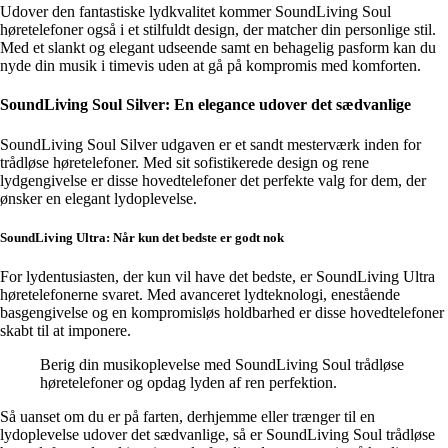
Udover den fantastiske lydkvalitet kommer SoundLiving Soul
høretelefoner også i et stilfuldt design, der matcher din personlige stil.
Med et slankt og elegant udseende samt en behagelig pasform kan du
nyde din musik i timevis uden at gå på kompromis med komforten.
SoundLiving Soul Silver: En elegance udover det sædvanlige
SoundLiving Soul Silver udgaven er et sandt mesterværk inden for
trådløse høretelefoner. Med sit sofistikerede design og rene
lydgengivelse er disse hovedtelefoner det perfekte valg for dem, der
ønsker en elegant lydoplevelse.
SoundLiving Ultra: Når kun det bedste er godt nok
For lydentusiasten, der kun vil have det bedste, er SoundLiving Ultra
høretelefonerne svaret. Med avanceret lydteknologi, enestående
basgengivelse og en kompromisløs holdbarhed er disse hovedtelefoner
skabt til at imponere.
Berig din musikoplevelse med SoundLiving Soul trådløse
høretelefoner og opdag lyden af ren perfektion.
Så uanset om du er på farten, derhjemme eller trænger til en
lydoplevelse udover det sædvanlige, så er SoundLiving Soul trådløse