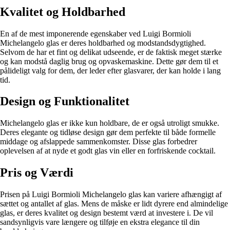
Kvalitet og Holdbarhed
En af de mest imponerende egenskaber ved Luigi Bormioli
Michelangelo glas er deres holdbarhed og modstandsdygtighed.
Selvom de har et fint og delikat udseende, er de faktisk meget stærke
og kan modstå daglig brug og opvaskemaskine. Dette gør dem til et
pålideligt valg for dem, der leder efter glasvarer, der kan holde i lang
tid.
Design og Funktionalitet
Michelangelo glas er ikke kun holdbare, de er også utroligt smukke.
Deres elegante og tidløse design gør dem perfekte til både formelle
middage og afslappede sammenkomster. Disse glas forbedrer
oplevelsen af at nyde et godt glas vin eller en forfriskende cocktail.
Pris og Værdi
Prisen på Luigi Bormioli Michelangelo glas kan variere afhængigt af
sættet og antallet af glas. Mens de måske er lidt dyrere end almindelige
glas, er deres kvalitet og design bestemt værd at investere i. De vil
sandsynligvis vare længere og tilføje en ekstra elegance til din