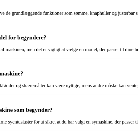
ave de grundlæggende funktioner som sømme, knaphuller og justerbar s
odel for begyndere?
n af maskinen, men det er vigtigt at vælge en model, der passer til din
symaskine?
kfødder og skæremåtter kan være nyttige, mens andre måske kan vente, 
askine som begynder?
rne syentusiaster for at sikre, at du har valgt en symaskine, der passer 