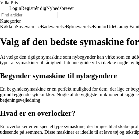
Villa Pris
Login
Registrér dig
Nyhedsbrevet
Kategorier
Køkken
Soveværelse
Badeværelse
Børneværelse
Kontor
Ude
Garage
Fami
Valg af den bedste symaskine for
At vælge den rigtige symaskine som nybegynder kan virke som en udfor
typer af symaskiner til rådighed. I denne guide vil vi dække nogle nyt
Begynder symaskine til nybegyndere
En begyndersymaskine er en perfekt mulighed for dem, der lige er begyn
grundlæggende syteknikker. Nogle af de vigtigste funktioner at kigge ef
betjeningsvejledning.
Hvad er en overlocker?
En overlocker er en speciel type symaskine, der bruges til at skabe pr
udseende på sømmen. Disse maskiner er ideelle til at lave tøj og tekstilp