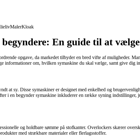
lieliv
Maler
Kloak
 begyndere: En guide til at vælg
drende opgave, da markedet tilbyder en bred vifte af muligheder. Mang
tige informationer om, hvilken symaskine du skal vælge, samt give dig i
dt at sy. Disse symaskiner er designet med enkelhed og brugervenlighed
ter i en begynder symaskine inkluderer en række syning indstillinger, ju
ofessionelle og holdbare sømme på stofkanter. Overlockers skærer oversk
rodukter med strækbare materialer eller flerlagsstoffer.