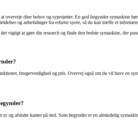
t at overveje dine behov og syprojetter. En god begynder symaskine bø
eldelser og anbefalinger fra erfarne syere, så du kan træffe et informere
 det vigtigt at gøre din research og finde den bedste symaskine, der p
ynder?
funktioner, brugervenlighed og pris. Overvej også om du vil have en 
 begynder?
at sy og afslutte kanter på stof. Som begynder er en almindelig symask