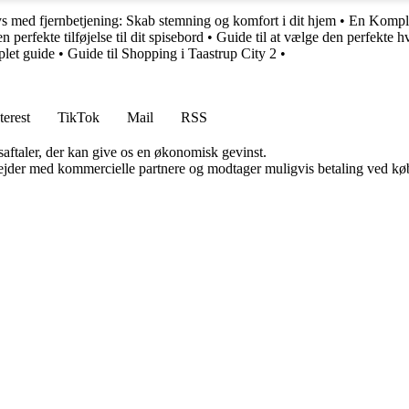
s med fjernbetjening: Skab stemning og komfort i dit hjem
•
En Komple
 perfekte tilføjelse til dit spisebord
•
Guide til at vælge den perfekte hv
plet guide
•
Guide til Shopping i Taastrup City 2
•
terest
TikTok
Mail
RSS
saftaler, der kan give os en økonomisk gevinst.
jder med kommercielle partnere og modtager muligvis betaling ved køb.