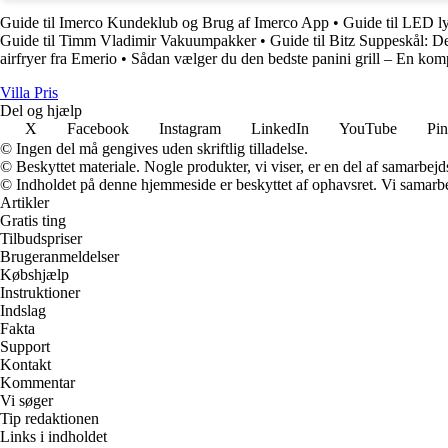
Guide til Imerco Kundeklub og Brug af Imerco App
•
Guide til LED ly
Guide til Timm Vladimir Vakuumpakker
•
Guide til Bitz Suppeskål: Den
airfryer fra Emerio
•
Sådan vælger du den bedste panini grill – En kom
Villa Pris
Del og hjælp
X
Facebook
Instagram
LinkedIn
YouTube
Pin
© Ingen del må gengives uden skriftlig tilladelse.
© Beskyttet materiale. Nogle produkter, vi viser, er en del af samarbejd
© Indholdet på denne hjemmeside er beskyttet af ophavsret. Vi samarbe
Artikler
Gratis ting
Tilbudspriser
Brugeranmeldelser
Købshjælp
Instruktioner
Indslag
Fakta
Support
Kontakt
Kommentar
Vi søger
Tip redaktionen
Links i indholdet