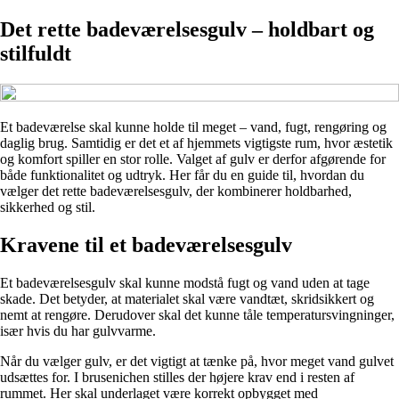
Det rette badeværelsesgulv – holdbart og
stilfuldt
Et badeværelse skal kunne holde til meget – vand, fugt, rengøring og
daglig brug. Samtidig er det et af hjemmets vigtigste rum, hvor æstetik
og komfort spiller en stor rolle. Valget af gulv er derfor afgørende for
både funktionalitet og udtryk. Her får du en guide til, hvordan du
vælger det rette badeværelsesgulv, der kombinerer holdbarhed,
sikkerhed og stil.
Kravene til et badeværelsesgulv
Et badeværelsesgulv skal kunne modstå fugt og vand uden at tage
skade. Det betyder, at materialet skal være vandtæt, skridsikkert og
nemt at rengøre. Derudover skal det kunne tåle temperatursvingninger,
især hvis du har gulvvarme.
Når du vælger gulv, er det vigtigt at tænke på, hvor meget vand gulvet
udsættes for. I brusenichen stilles der højere krav end i resten af
rummet. Her skal underlaget være korrekt opbygget med