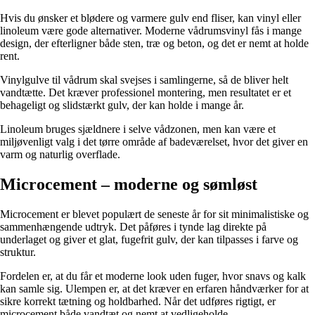
Hvis du ønsker et blødere og varmere gulv end fliser, kan vinyl eller
linoleum være gode alternativer. Moderne vådrumsvinyl fås i mange
design, der efterligner både sten, træ og beton, og det er nemt at holde
rent.
Vinylgulve til vådrum skal svejses i samlingerne, så de bliver helt
vandtætte. Det kræver professionel montering, men resultatet er et
behageligt og slidstærkt gulv, der kan holde i mange år.
Linoleum bruges sjældnere i selve vådzonen, men kan være et
miljøvenligt valg i det tørre område af badeværelset, hvor det giver en
varm og naturlig overflade.
Microcement – moderne og sømløst
Microcement er blevet populært de seneste år for sit minimalistiske og
sammenhængende udtryk. Det påføres i tynde lag direkte på
underlaget og giver et glat, fugefrit gulv, der kan tilpasses i farve og
struktur.
Fordelen er, at du får et moderne look uden fuger, hvor snavs og kalk
kan samle sig. Ulempen er, at det kræver en erfaren håndværker for at
sikre korrekt tætning og holdbarhed. Når det udføres rigtigt, er
microcement både vandtæt og nemt at vedligeholde.