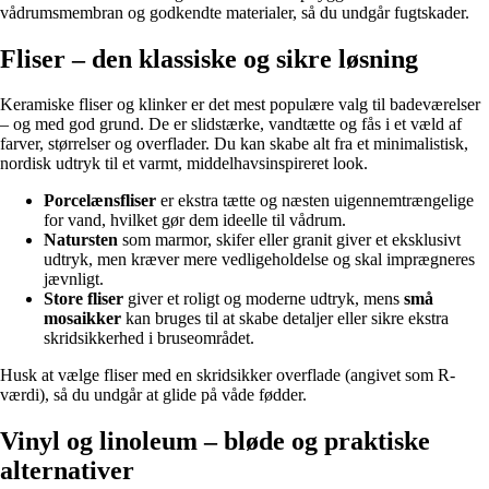
vådrumsmembran og godkendte materialer, så du undgår fugtskader.
Fliser – den klassiske og sikre løsning
Keramiske fliser og klinker er det mest populære valg til badeværelser
– og med god grund. De er slidstærke, vandtætte og fås i et væld af
farver, størrelser og overflader. Du kan skabe alt fra et minimalistisk,
nordisk udtryk til et varmt, middelhavsinspireret look.
Porcelænsfliser
er ekstra tætte og næsten uigennemtrængelige
for vand, hvilket gør dem ideelle til vådrum.
Natursten
som marmor, skifer eller granit giver et eksklusivt
udtryk, men kræver mere vedligeholdelse og skal imprægneres
jævnligt.
Store fliser
giver et roligt og moderne udtryk, mens
små
mosaikker
kan bruges til at skabe detaljer eller sikre ekstra
skridsikkerhed i bruseområdet.
Husk at vælge fliser med en skridsikker overflade (angivet som R-
værdi), så du undgår at glide på våde fødder.
Vinyl og linoleum – bløde og praktiske
alternativer