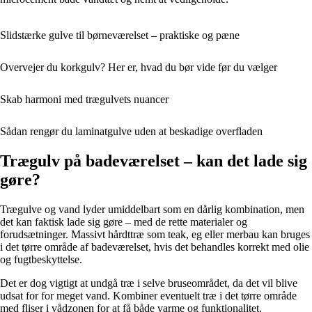
Slidstærke gulve til børneværelset – praktiske og pæne
Overvejer du korkgulv? Her er, hvad du bør vide før du vælger
Skab harmoni med trægulvets nuancer
Sådan rengør du laminatgulve uden at beskadige overfladen
Trægulv på badeværelset – kan det lade sig
gøre?
Trægulve og vand lyder umiddelbart som en dårlig kombination, men
det kan faktisk lade sig gøre – med de rette materialer og
forudsætninger. Massivt hårdttræ som teak, eg eller merbau kan bruges
i det tørre område af badeværelset, hvis det behandles korrekt med olie
og fugtbeskyttelse.
Det er dog vigtigt at undgå træ i selve bruseområdet, da det vil blive
udsat for for meget vand. Kombiner eventuelt træ i det tørre område
med fliser i vådzonen for at få både varme og funktionalitet.