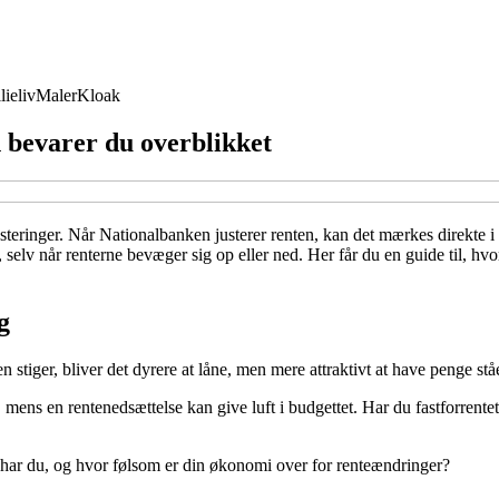
lieliv
Maler
Kloak
 bevarer du overblikket
steringer. Når Nationalbanken justerer renten, kan det mærkes direkte i
selv når renterne bevæger sig op eller ned. Her får du en guide til, hvo
g
en stiger, bliver det dyrere at låne, men mere attraktivt at have penge s
 mens en rentenedsættelse kan give luft i budgettet. Har du fastforrente
ån har du, og hvor følsom er din økonomi over for renteændringer?