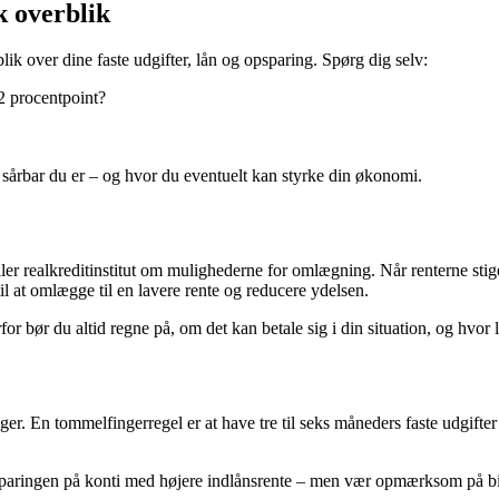
k overblik
blik over dine faste udgifter, lån og opsparing. Spørg dig selv:
2 procentpoint?
r sårbar du er – og hvor du eventuelt kan styrke din økonomi.
er realkreditinstitut om mulighederne for omlægning. Når renterne stiger,
l at omlægge til en lavere rente og reducere ydelsen.
 bør du altid regne på, om det kan betale sig i din situation, og hvor 
r. En tommelfingerregel er at have tre til seks måneders faste udgifter 
opsparingen på konti med højere indlånsrente – men vær opmærksom på bi