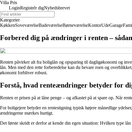
Villa Pris
Login
Registrér dig
Nyhedsbrevet
Kategorier
Køkken
Soveværelse
Badeværelse
Børneværelse
Kontor
Ude
Garage
Fami
Forbered dig på ændringer i renten – sådan
Renten påvirker alt fra boliglån og opsparing til dagligøkonomi og inve
lån. Men med den rette forberedelse kan du bevare roen og overblikket, 
økonomi forbliver robust.
Forstå, hvad renteændringer betyder for di
Renten er prisen på at låne penge – og afkastet på at spare op. Når rent
For boligejere betyder en rentestigning typisk højere månedlige ydelser,
ændringerne mærkes hurtigt.
Det første skridt er derfor at kende din egen situation: Hvilken type l