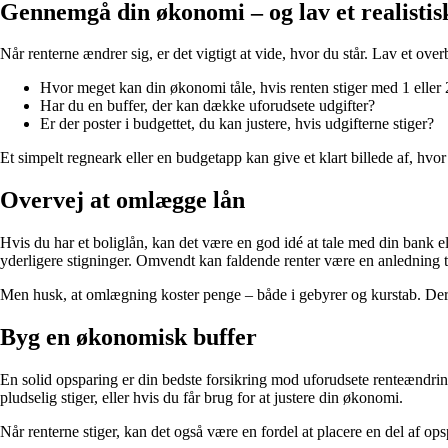
Gennemgå din økonomi – og lav et realistis
Når renterne ændrer sig, er det vigtigt at vide, hvor du står. Lav et over
Hvor meget kan din økonomi tåle, hvis renten stiger med 1 eller 
Har du en buffer, der kan dække uforudsete udgifter?
Er der poster i budgettet, du kan justere, hvis udgifterne stiger?
Et simpelt regneark eller en budgetapp kan give et klart billede af, hvo
Overvej at omlægge lån
Hvis du har et boliglån, kan det være en god idé at tale med din bank ell
yderligere stigninger. Omvendt kan faldende renter være en anledning ti
Men husk, at omlægning koster penge – både i gebyrer og kurstab. Derfor
Byg en økonomisk buffer
En solid opsparing er din bedste forsikring mod uforudsete renteændringe
pludselig stiger, eller hvis du får brug for at justere din økonomi.
Når renterne stiger, kan det også være en fordel at placere en del af 