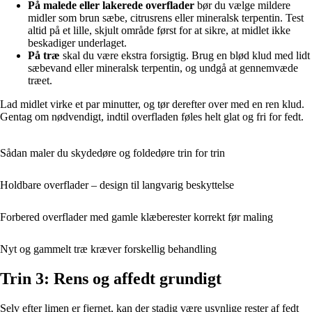
På malede eller lakerede overflader
bør du vælge mildere
midler som brun sæbe, citrusrens eller mineralsk terpentin. Test
altid på et lille, skjult område først for at sikre, at midlet ikke
beskadiger underlaget.
På træ
skal du være ekstra forsigtig. Brug en blød klud med lidt
sæbevand eller mineralsk terpentin, og undgå at gennemvæde
træet.
Lad midlet virke et par minutter, og tør derefter over med en ren klud.
Gentag om nødvendigt, indtil overfladen føles helt glat og fri for fedt.
Sådan maler du skydedøre og foldedøre trin for trin
Holdbare overflader – design til langvarig beskyttelse
Forbered overflader med gamle klæberester korrekt før maling
Nyt og gammelt træ kræver forskellig behandling
Trin 3: Rens og affedt grundigt
Selv efter limen er fjernet, kan der stadig være usynlige rester af fedt