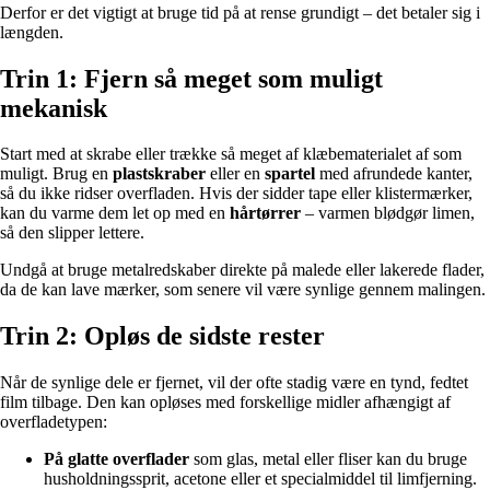
Derfor er det vigtigt at bruge tid på at rense grundigt – det betaler sig i
længden.
Trin 1: Fjern så meget som muligt
mekanisk
Start med at skrabe eller trække så meget af klæbematerialet af som
muligt. Brug en
plastskraber
eller en
spartel
med afrundede kanter,
så du ikke ridser overfladen. Hvis der sidder tape eller klistermærker,
kan du varme dem let op med en
hårtørrer
– varmen blødgør limen,
så den slipper lettere.
Undgå at bruge metalredskaber direkte på malede eller lakerede flader,
da de kan lave mærker, som senere vil være synlige gennem malingen.
Trin 2: Opløs de sidste rester
Når de synlige dele er fjernet, vil der ofte stadig være en tynd, fedtet
film tilbage. Den kan opløses med forskellige midler afhængigt af
overfladetypen:
På glatte overflader
som glas, metal eller fliser kan du bruge
husholdningssprit, acetone eller et specialmiddel til limfjerning.