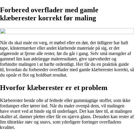
Forbered overflader med gamle
klæberester korrekt før maling
Når du skal male en væg, et møbel eller en dør, der tidligere har haft
tape, klistermærker eller andet klæbende materiale på sig, er det
afgørende at fjerne alle rester, før du går i gang. Selv små mængder af
gammel lim kan ødelægge maleresultatet, give ujævnheder og
forhindre malingen i at hæfte ordentligt. Her får du en praktisk guide
til, hvordan du forbereder overflader med gamle klæberester korrekt, så
du opnår et flot og holdbart resultat.
Hvorfor klæberester er et problem
Klæberester består ofte af fedtede eller gummiagtige stoffer, som ikke
fordamper eller tørrer ind. Når du maler ovenpå dem, vil malingen
have svært ved at binde sig til underlaget. Det kan føre til, at malingen
skaller af, danner pletter eller får en ujævn glans. Desuden kan rester af
lim tiltrække støv og snavs, som yderligere forringer overfladens
kvalitet.