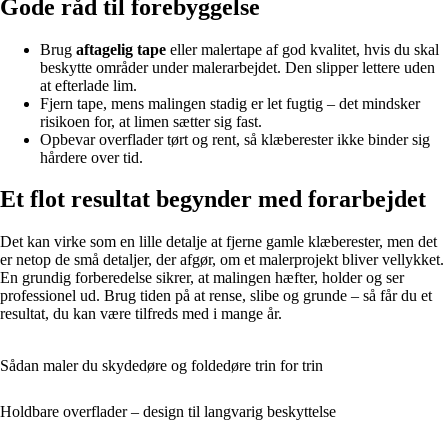
Gode råd til forebyggelse
Brug
aftagelig tape
eller malertape af god kvalitet, hvis du skal
beskytte områder under malerarbejdet. Den slipper lettere uden
at efterlade lim.
Fjern tape, mens malingen stadig er let fugtig – det mindsker
risikoen for, at limen sætter sig fast.
Opbevar overflader tørt og rent, så klæberester ikke binder sig
hårdere over tid.
Et flot resultat begynder med forarbejdet
Det kan virke som en lille detalje at fjerne gamle klæberester, men det
er netop de små detaljer, der afgør, om et malerprojekt bliver vellykket.
En grundig forberedelse sikrer, at malingen hæfter, holder og ser
professionel ud. Brug tiden på at rense, slibe og grunde – så får du et
resultat, du kan være tilfreds med i mange år.
Sådan maler du skydedøre og foldedøre trin for trin
Holdbare overflader – design til langvarig beskyttelse