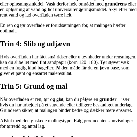
eller opløsningsmiddel. Vask derfor hele området med
grundrens
eller
en opløsning af vand og lidt universalrengøringsmiddel. Skyl efter med
rent vand og lad overfladen tørre helt.
En ren og tør overflade er forudsætningen for, at malingen hæfter
optimalt.
Trin 4: Slib og udjævn
Hvis overfladen har fået små ridser eller ujævnheder under rensningen,
kan du slibe let med fint sandpapir (korn 120–180). Tør støvet væk
med en fugtig klud bagefter. På den måde får du en jævn base, som
giver et pænt og ensartet maleresultat.
Trin 5: Grund og mal
Når overfladen er ren, tør og glat, kan du påføre en
grunder
– især
hvis du har arbejdet på et sugende eller tidligere beskadiget underlag.
Grunderen sikrer, at malingen binder bedre og dækker mere ensartet.
Afslut med den ønskede malingstype. Følg producentens anvisninger
for tørretid og antal lag.