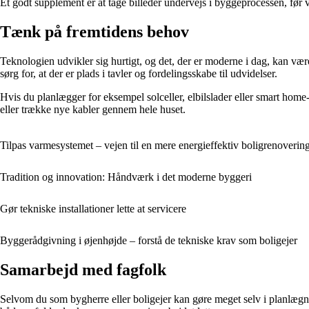
Et godt supplement er at tage billeder undervejs i byggeprocessen, før v
Tænk på fremtidens behov
Teknologien udvikler sig hurtigt, og det, der er moderne i dag, kan være 
sørg for, at der er plads i tavler og fordelingsskabe til udvidelser.
Hvis du planlægger for eksempel solceller, elbilslader eller smart home-
eller trække nye kabler gennem hele huset.
Tilpas varmesystemet – vejen til en mere energieffektiv boligrenoverin
Tradition og innovation: Håndværk i det moderne byggeri
Gør tekniske installationer lette at servicere
Byggerådgivning i øjenhøjde – forstå de tekniske krav som boligejer
Samarbejd med fagfolk
Selvom du som bygherre eller boligejer kan gøre meget selv i planlægnin