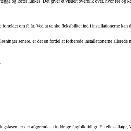
ægge og lofter lukkes. Det giver et visuelt overblik over, hvor rør og k
forældet om få år. Ved at tænke fleksibilitet ind i installationerne kan 
løsninger senere, er det en fordel at forberede installationerne allerede
g
gsfasen, er det afgørende at inddrage fagfolk tidligt. En elinstallatør,