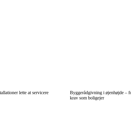
allationer lette at servicere
Byggerådgivning i øjenhøjde – fo
krav som boligejer