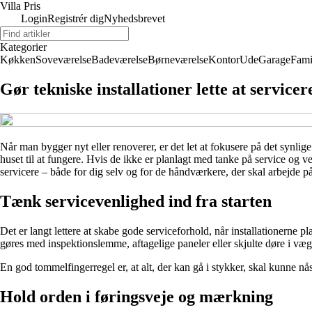
Villa Pris
Login
Registrér dig
Nyhedsbrevet
Kategorier
Køkken
Soveværelse
Badeværelse
Børneværelse
Kontor
Ude
Garage
Fami
Gør tekniske installationer lette at servicer
Når man bygger nyt eller renoverer, er det let at fokusere på det synlig
huset til at fungere. Hvis de ikke er planlagt med tanke på service og ve
servicere – både for dig selv og for de håndværkere, der skal arbejde p
Tænk servicevenlighed ind fra starten
Det er langt lettere at skabe gode serviceforhold, når installationerne pl
gøres med inspektionslemme, aftagelige paneler eller skjulte døre i væg
En god tommelfingerregel er, at alt, der kan gå i stykker, skal kunne n
Hold orden i føringsveje og mærkning