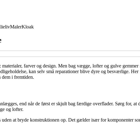
lieliv
Maler
Kloak
e
e: materialer, farver og design. Men bag vægge, lofter og gulve gemmer s
dligeholdelse, kan selv små reparationer blive dyre og besværlige. Her få
å dem i fremtiden.
anlægges, end når de først er skjult bag færdige overflader. Sørg for, at d
ge og lofter.
ås uden at bryde konstruktionen op. Det gælder især for komponenter som 