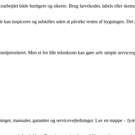
cearbejdet både hurtigere og sikrere. Brug farvekoder, labels eller skema
de kan inspiceres og udskiftes uden at påvirke resten af bygningen. Det g
edprioriteret. Men et for lille teknikrum kan gøre selv simple serviceop
ninger, manualer, garantier og servicevejledninger. Lav en mappe – fysisk