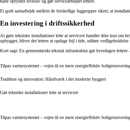
både opfylder lovkrav og gør servicearbejdet lettere.
Et godt samarbejde mellem de forskellige faggrupper sikrer, at installat
En investering i driftssikkerhed
At gøre tekniske installationer lette at servicere handler ikke kun om 
opbygget, bliver det lettere at opdage fejl i tide, udføre vedligeholdels
Kort sagt: En gennemtænkt teknisk infrastruktur gør hverdagen lettere –
Tilpas varmesystemet – vejen til en mere energieffektiv boligrenoverin
Tradition og innovation: Håndværk i det moderne byggeri
Gør tekniske installationer lette at servicere
Tilpas varmesystemet – vejen til en mere energieffektiv boligrenoverin