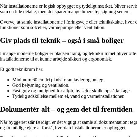
Når installationerne er logisk opbygget og tydeligt mærket, bliver servi
som en lille detalje, men det sparer mange timers fejlsøgning senere.
Overvej at samle installationerne i føringsveje eller teknikskakte, hvor 
funktioner som solceller, varmepumpe eller ventilation.
Giv plads til teknik – også i små boliger
I mange moderne boliger er pladsen trang, og teknikrummet bliver ofte n
installationerne til at kunne arbejde sikkert og ergonomisk.
Et godt teknikrum har:
Minimum 60 cm fri plads foran tavler og anlæg.
God belysning og ventilation.
Fast gulv og mulighed for afløb, hvis der skulle opstå lækage.
Tydelig adskillelse mellem el, vand og varmeinstallationer.
Dokumentér alt – og gem det til fremtiden
Når byggeriet står færdigt, er det vigtigt at samle al dokumentation: teg
og fremtidige ejere at forstå, hvordan installationerne er opbygget.