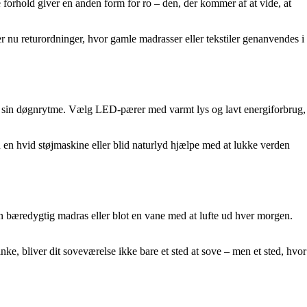
forhold giver en anden form for ro – den, der kommer af at vide, at
r nu returordninger, hvor gamle madrasser eller tekstiler genanvendes i
e sin døgnrytme. Vælg LED-pærer med varmt lys og lavt energiforbrug,
n en hvid støjmaskine eller blid naturlyd hjælpe med at lukke verden
 en bæredygtig madras eller blot en vane med at lufte ud hver morgen.
, bliver dit soveværelse ikke bare et sted at sove – men et sted, hvor