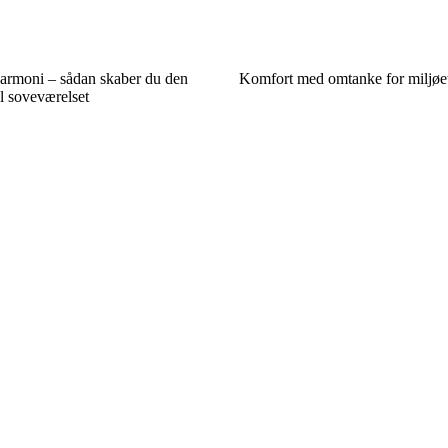
harmoni – sådan skaber du den
Komfort med omtanke for miljøet
il soveværelset