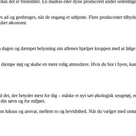
 det er fremstillet. En madras eller dyne produceret under ordentlige 
s ad og genbruges, når de engang er udtjente. Flere producenter tilbyde
kulær økonomi.
om dagen og dæmpet belysning om aftenen hjælper kroppen med at følg
kan dæmpe støj og skabe en mere rolig atmosfære. Hvis du bor i byen, ka
ed det, der betyder mest for dig – måske et nyt sæt økologisk sengetøj,
din søvn og for miljøet.
 luksus og ansvar, mellem ro og bevidsthed. Når du vælger med omtanke