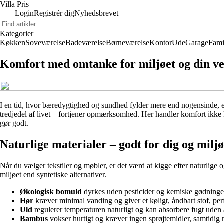
Villa Pris
Login
Registrér dig
Nyhedsbrevet
Kategorier
Køkken
Soveværelse
Badeværelse
Børneværelse
Kontor
Ude
Garage
Fami
Komfort med omtanke for miljøet og din v
I en tid, hvor bæredygtighed og sundhed fylder mere end nogensinde, er 
tredjedel af livet – fortjener opmærksomhed. Her handler komfort ikke
gør godt.
Naturlige materialer – godt for dig og miljø
Når du vælger tekstiler og møbler, er det værd at kigge efter naturlig
miljøet end syntetiske alternativer.
Økologisk bomuld
dyrkes uden pesticider og kemiske gødninger
Hør
kræver minimal vanding og giver et køligt, åndbart stof, perfe
Uld
regulerer temperaturen naturligt og kan absorbere fugt uden at
Bambus
vokser hurtigt og kræver ingen sprøjtemidler, samtidig me