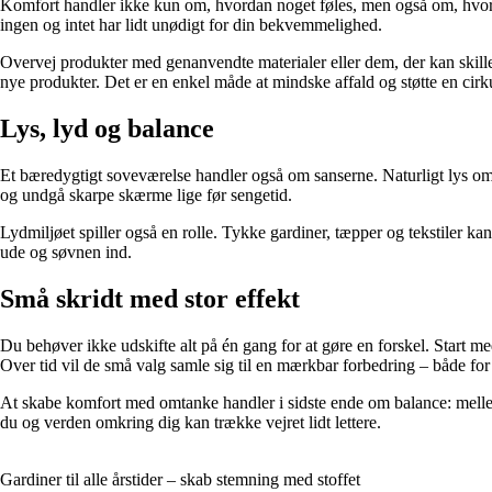
Komfort handler ikke kun om, hvordan noget føles, men også om, hvordan
ingen og intet har lidt unødigt for din bekvemmelighed.
Overvej produkter med genanvendte materialer eller dem, der kan skille
nye produkter. Det er en enkel måde at mindske affald og støtte en cir
Lys, lyd og balance
Et bæredygtigt soveværelse handler også om sanserne. Naturligt lys 
og undgå skarpe skærme lige før sengetid.
Lydmiljøet spiller også en rolle. Tykke gardiner, tæpper og tekstiler 
ude og søvnen ind.
Små skridt med stor effekt
Du behøver ikke udskifte alt på én gang for at gøre en forskel. Start m
Over tid vil de små valg samle sig til en mærkbar forbedring – både for 
At skabe komfort med omtanke handler i sidste ende om balance: mellem
du og verden omkring dig kan trække vejret lidt lettere.
Gardiner til alle årstider – skab stemning med stoffet