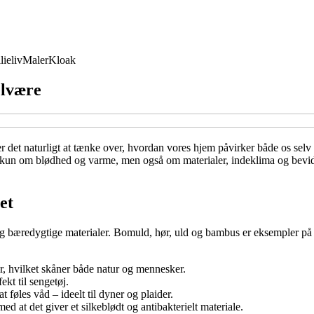
lieliv
Maler
Kloak
elvære
det naturligt at tænke over, hvordan vores hjem påvirker både os selv o
 kun om blødhed og varme, men også om materialer, indeklima og bevidst
et
e og bæredygtige materialer. Bomuld, hør, uld og bambus er eksempler p
, hvilket skåner både natur og mennesker.
kt til sengetøj.
 føles våd – ideelt til dyner og plaider.
d at det giver et silkeblødt og antibakterielt materiale.