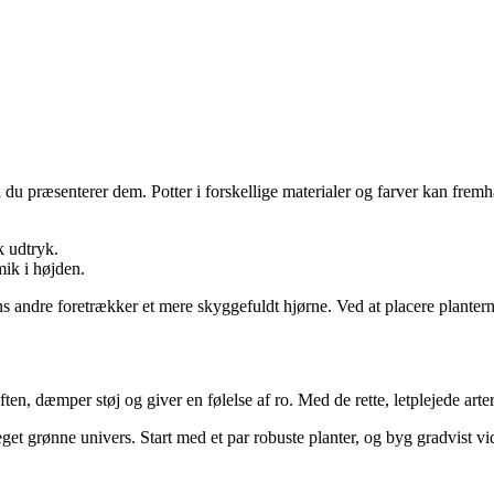
du præsenterer dem. Potter i forskellige materialer og farver kan frem
k udtryk.
ik i højden.
s andre foretrækker et mere skyggefuldt hjørne. Ved at placere planter
ten, dæmper støj og giver en følelse af ro. Med de rette, letplejede art
it eget grønne univers. Start med et par robuste planter, og byg gradvist