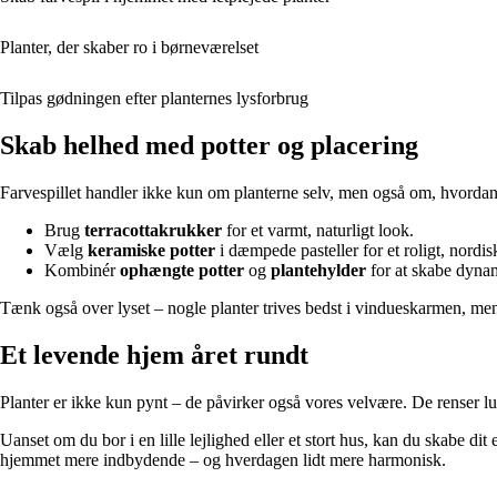
Planter, der skaber ro i børneværelset
Tilpas gødningen efter planternes lysforbrug
Skab helhed med potter og placering
Farvespillet handler ikke kun om planterne selv, men også om, hvordan 
Brug
terracottakrukker
for et varmt, naturligt look.
Vælg
keramiske potter
i dæmpede pasteller for et roligt, nordis
Kombinér
ophængte potter
og
plantehylder
for at skabe dynam
Tænk også over lyset – nogle planter trives bedst i vindueskarmen, men
Et levende hjem året rundt
Planter er ikke kun pynt – de påvirker også vores velvære. De renser luf
Uanset om du bor i en lille lejlighed eller et stort hus, kan du skabe d
hjemmet mere indbydende – og hverdagen lidt mere harmonisk.