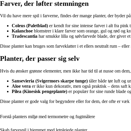
Farver, der løfter stemningen
Vil du have mere spil i farverne, findes der mange planter, der byder på
Coleus (Paletblad)
er kendt for sine intense farver i alt fra pink
Kalanchoe
blomstrer i klare farver som orange, gul og rød og k
Tradescantia
har smukke lilla og sølvfarvede blade, der giver et
Disse planter kan bruges som farveklatter i et ellers neutralt rum – ell
Planter, der passer sig selv
Hvis du ønsker grønne elementer, men ikke har tid til at nusse om dem, f
Sansevieria (Svigermors skarpe tunge)
tåler både tør luft og 
Aloe vera
er ikke kun dekorativ, men også praktisk – dens saft ka
Pilea (Kinesisk pengeplante)
er populær for sine runde blade og 
Disse planter er gode valg for begyndere eller for dem, der ofte er væ
Forstå planters miljø med termometre og fugtmålere
Skab farvespil i hjemmet med letplejede planter