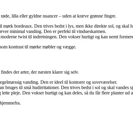
 røde, lilla eller gyldne nuancer – uden at kræve grønne fingre.
 til mørk bordeaux. Den trives bedst i lys, men ikke direkte sol, og skal h
ræver minimal vanding. Den er perfekt til vindueskarmen.
 moderne twist til indretningen. Den vokser hurtigt og kan nemt formere
er som kontrast til mørke møbler og vægge.
indes der arter, der næsten klarer sig selv.
uregelmæssig vanding. Den er ideel til kontorer og soveværelser.
n bruges til små hudirritationer. Den trives bedst i sol og skal vandes s
lette pleje. Den vokser hurtigt og kan deles, så du får flere planter ud a
k hjemmefra.