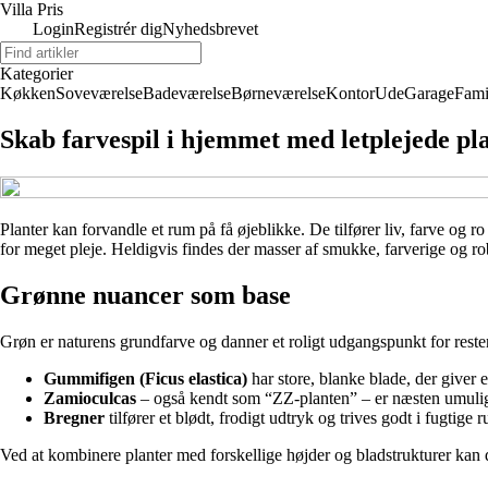
Villa Pris
Login
Registrér dig
Nyhedsbrevet
Kategorier
Køkken
Soveværelse
Badeværelse
Børneværelse
Kontor
Ude
Garage
Fami
Skab farvespil i hjemmet med letplejede pl
Planter kan forvandle et rum på få øjeblikke. De tilfører liv, farve og
for meget pleje. Heldigvis findes der masser af smukke, farverige og rob
Grønne nuancer som base
Grøn er naturens grundfarve og danner et roligt udgangspunkt for reste
Gummifigen (Ficus elastica)
har store, blanke blade, der giver 
Zamioculcas
– også kendt som “ZZ-planten” – er næsten umulig at
Bregner
tilfører et blødt, frodigt udtryk og trives godt i fugtig
Ved at kombinere planter med forskellige højder og bladstrukturer kan du