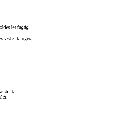
oldes let fugtig.
s ved stiklinger.
jældent.
f én.