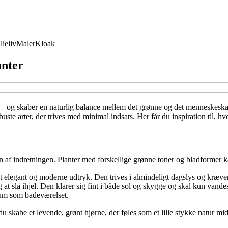
lieliv
Maler
Kloak
anter
 ro – og skaber en naturlig balance mellem det grønne og det menneskeska
uste arter, der trives med minimal indsats. Her får du inspiration til, h
n af indretningen. Planter med forskellige grønne toner og bladformer k
et elegant og moderne udtryk. Den trives i almindeligt dagslys og kræver
 slå ihjel. Den klarer sig fint i både sol og skygge og skal kun vandes
e rum som badeværelset.
 skabe et levende, grønt hjørne, der føles som et lille stykke natur midt