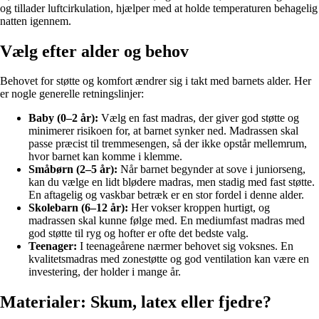
og tillader luftcirkulation, hjælper med at holde temperaturen behagelig
natten igennem.
Vælg efter alder og behov
Behovet for støtte og komfort ændrer sig i takt med barnets alder. Her
er nogle generelle retningslinjer:
Baby (0–2 år):
Vælg en fast madras, der giver god støtte og
minimerer risikoen for, at barnet synker ned. Madrassen skal
passe præcist til tremmesengen, så der ikke opstår mellemrum,
hvor barnet kan komme i klemme.
Småbørn (2–5 år):
Når barnet begynder at sove i juniorseng,
kan du vælge en lidt blødere madras, men stadig med fast støtte.
En aftagelig og vaskbar betræk er en stor fordel i denne alder.
Skolebarn (6–12 år):
Her vokser kroppen hurtigt, og
madrassen skal kunne følge med. En mediumfast madras med
god støtte til ryg og hofter er ofte det bedste valg.
Teenager:
I teenageårene nærmer behovet sig voksnes. En
kvalitetsmadras med zonestøtte og god ventilation kan være en
investering, der holder i mange år.
Materialer: Skum, latex eller fjedre?