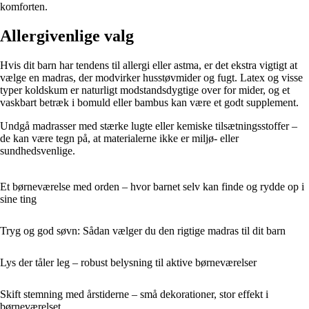
komforten.
Allergivenlige valg
Hvis dit barn har tendens til allergi eller astma, er det ekstra vigtigt at
vælge en madras, der modvirker husstøvmider og fugt. Latex og visse
typer koldskum er naturligt modstandsdygtige over for mider, og et
vaskbart betræk i bomuld eller bambus kan være et godt supplement.
Undgå madrasser med stærke lugte eller kemiske tilsætningsstoffer –
de kan være tegn på, at materialerne ikke er miljø- eller
sundhedsvenlige.
Et børneværelse med orden – hvor barnet selv kan finde og rydde op i
sine ting
Tryg og god søvn: Sådan vælger du den rigtige madras til dit barn
Lys der tåler leg – robust belysning til aktive børneværelser
Skift stemning med årstiderne – små dekorationer, stor effekt i
børneværelset