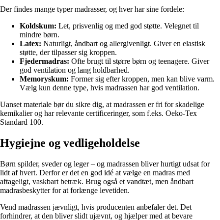
Der findes mange typer madrasser, og hver har sine fordele:
Koldskum:
Let, prisvenlig og med god støtte. Velegnet til
mindre børn.
Latex:
Naturligt, åndbart og allergivenligt. Giver en elastisk
støtte, der tilpasser sig kroppen.
Fjedermadras:
Ofte brugt til større børn og teenagere. Giver
god ventilation og lang holdbarhed.
Memoryskum:
Former sig efter kroppen, men kan blive varm.
Vælg kun denne type, hvis madrassen har god ventilation.
Uanset materiale bør du sikre dig, at madrassen er fri for skadelige
kemikalier og har relevante certificeringer, som f.eks. Oeko-Tex
Standard 100.
Hygiejne og vedligeholdelse
Børn spilder, sveder og leger – og madrassen bliver hurtigt udsat for
lidt af hvert. Derfor er det en god idé at vælge en madras med
aftageligt, vaskbart betræk. Brug også et vandtæt, men åndbart
madrasbeskytter for at forlænge levetiden.
Vend madrassen jævnligt, hvis producenten anbefaler det. Det
forhindrer, at den bliver slidt ujævnt, og hjælper med at bevare