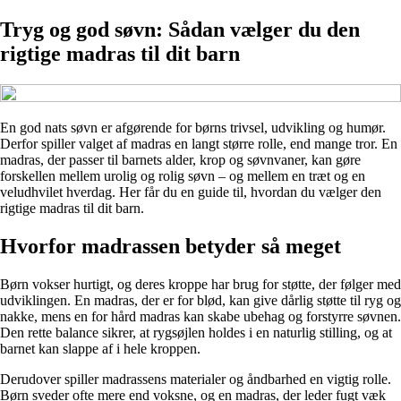
Tryg og god søvn: Sådan vælger du den
rigtige madras til dit barn
En god nats søvn er afgørende for børns trivsel, udvikling og humør.
Derfor spiller valget af madras en langt større rolle, end mange tror. En
madras, der passer til barnets alder, krop og søvnvaner, kan gøre
forskellen mellem urolig og rolig søvn – og mellem en træt og en
veludhvilet hverdag. Her får du en guide til, hvordan du vælger den
rigtige madras til dit barn.
Hvorfor madrassen betyder så meget
Børn vokser hurtigt, og deres kroppe har brug for støtte, der følger med
udviklingen. En madras, der er for blød, kan give dårlig støtte til ryg og
nakke, mens en for hård madras kan skabe ubehag og forstyrre søvnen.
Den rette balance sikrer, at rygsøjlen holdes i en naturlig stilling, og at
barnet kan slappe af i hele kroppen.
Derudover spiller madrassens materialer og åndbarhed en vigtig rolle.
Børn sveder ofte mere end voksne, og en madras, der leder fugt væk