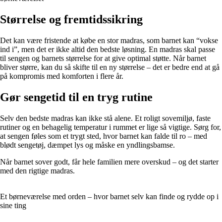
Størrelse og fremtidssikring
Det kan være fristende at købe en stor madras, som barnet kan “vokse
ind i”, men det er ikke altid den bedste løsning. En madras skal passe
til sengen og barnets størrelse for at give optimal støtte. Når barnet
bliver større, kan du så skifte til en ny størrelse – det er bedre end at gå
på kompromis med komforten i flere år.
Gør sengetid til en tryg rutine
Selv den bedste madras kan ikke stå alene. Et roligt sovemiljø, faste
rutiner og en behagelig temperatur i rummet er lige så vigtige. Sørg for,
at sengen føles som et trygt sted, hvor barnet kan falde til ro – med
blødt sengetøj, dæmpet lys og måske en yndlingsbamse.
Når barnet sover godt, får hele familien mere overskud – og det starter
med den rigtige madras.
Et børneværelse med orden – hvor barnet selv kan finde og rydde op i
sine ting