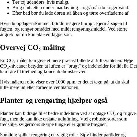
Tør tøj udendørs, hvis muligt.
Brug emhætten under madlavning – også når du koger vand.
Efter bad bør du lade døren stå åben og tørre overfladerne af.
Hvis du opdager skimmel, bør du reagere hurtigt. Fjern årsagen til
fugten, og rengør området med mildt rengøringsmiddel. Ved større
angreb bør du kontakte en fagperson.
Overvej CO₂-måling
En CO₂-måler kan give et mere præcist billede af luftkvaliteten. Høje
CO₂-niveauer betyder, at luften er “brugt” og indeholder for lidt ilt. Det
kan føre til træthed og koncentrationsbesvær.
Hvis måleren ofte viser over 1000 ppm, er det et tegn på, at du skal
lufte mere ud eller forbedre ventilationen.
Planter og rengøring hjælper også
Planter kan bidrage til et bedre indeklima ved at optage CO₂ og frigive
fugt, men de kan ikke erstatte udluftning. Vælg robuste sorter som
fredslilje, svigermors skarpe tunge eller grønne bregner.
Samtidig spiller rengøring en vigtig rolle. Støv binder partikler og