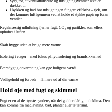
Sørg for, at ventilationsriste og udsugningsventiler ikke er
dækket til.
I køkken og bad bør udsugningen fungere effektivt – tjek, om
der kommer luft igennem ved at holde et stykke papir op foran
ventilen.
Regelmæssig udluftning fjerner fugt, CO₂ og partikler, som ellers
ophobes i luften.
Skab hygge uden at bruge mere varme
Isolering i etager – med fokus på lydisolering og brandsikkerhed
Bæredygtig opvarmning kan øge boligens værdi
Vedligehold og forbedr – få mere ud af din varme
Hold øje med fugt og skimmel
Fugt er en af de største syndere, når det gælder dårligt indeklima. Den
kan komme fra madlavning, bad, planter eller tøjtørring.