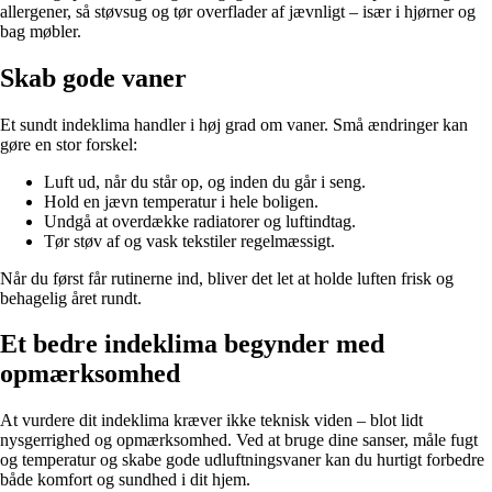
allergener, så støvsug og tør overflader af jævnligt – især i hjørner og
bag møbler.
Skab gode vaner
Et sundt indeklima handler i høj grad om vaner. Små ændringer kan
gøre en stor forskel:
Luft ud, når du står op, og inden du går i seng.
Hold en jævn temperatur i hele boligen.
Undgå at overdække radiatorer og luftindtag.
Tør støv af og vask tekstiler regelmæssigt.
Når du først får rutinerne ind, bliver det let at holde luften frisk og
behagelig året rundt.
Et bedre indeklima begynder med
opmærksomhed
At vurdere dit indeklima kræver ikke teknisk viden – blot lidt
nysgerrighed og opmærksomhed. Ved at bruge dine sanser, måle fugt
og temperatur og skabe gode udluftningsvaner kan du hurtigt forbedre
både komfort og sundhed i dit hjem.