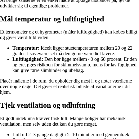
At bruge sanserne er en enkel måde at opdage ubalancer på, før de
udvikler sig til egentlige problemer.
Mål temperatur og luftfugtighed
Et termometer og et hygrometer (måler luftfugtighed) kan købes billigt
og giver værdifuld viden.
Temperatur:
Ideelt ligger stuetemperaturen mellem 20 og 22
grader. I soveværelset må den gerne være lidt lavere.
Luftfugtighed:
Den bør ligge mellem 40 og 60 procent. Er den
højere, øges risikoen for skimmelsvamp, mens for lav fugtighed
kan give tørre slimhinder og ubehag.
Placér målerne i de rum, du opholder dig mest i, og noter værdierne
over nogle dage. Det giver et realistisk billede af variationerne i dit
hjem.
Tjek ventilation og udluftning
Et godt indeklima kræver frisk luft. Mange boliger har mekanisk
ventilation, men selv uden det kan du gøre meget.
Luft ud 2–3 gange dagligt i 5–10 minutter med gennemtræk.