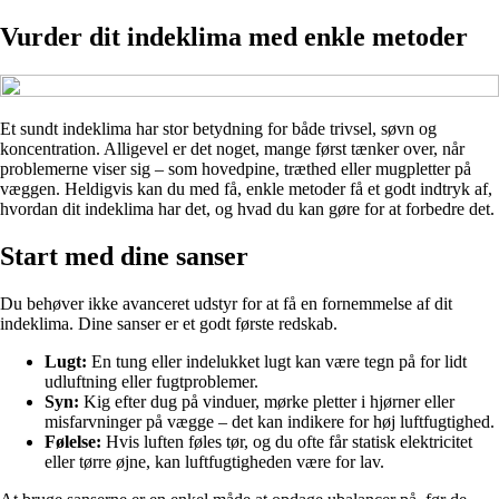
Vurder dit indeklima med enkle metoder
Et sundt indeklima har stor betydning for både trivsel, søvn og
koncentration. Alligevel er det noget, mange først tænker over, når
problemerne viser sig – som hovedpine, træthed eller mugpletter på
væggen. Heldigvis kan du med få, enkle metoder få et godt indtryk af,
hvordan dit indeklima har det, og hvad du kan gøre for at forbedre det.
Start med dine sanser
Du behøver ikke avanceret udstyr for at få en fornemmelse af dit
indeklima. Dine sanser er et godt første redskab.
Lugt:
En tung eller indelukket lugt kan være tegn på for lidt
udluftning eller fugtproblemer.
Syn:
Kig efter dug på vinduer, mørke pletter i hjørner eller
misfarvninger på vægge – det kan indikere for høj luftfugtighed.
Følelse:
Hvis luften føles tør, og du ofte får statisk elektricitet
eller tørre øjne, kan luftfugtigheden være for lav.