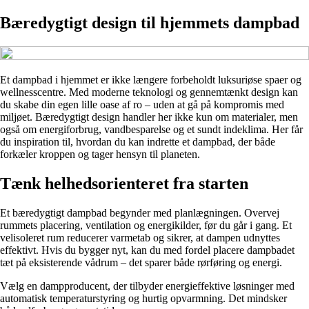
Bæredygtigt design til hjemmets dampbad
Et dampbad i hjemmet er ikke længere forbeholdt luksuriøse spaer og
wellnesscentre. Med moderne teknologi og gennemtænkt design kan
du skabe din egen lille oase af ro – uden at gå på kompromis med
miljøet. Bæredygtigt design handler her ikke kun om materialer, men
også om energiforbrug, vandbesparelse og et sundt indeklima. Her får
du inspiration til, hvordan du kan indrette et dampbad, der både
forkæler kroppen og tager hensyn til planeten.
Tænk helhedsorienteret fra starten
Et bæredygtigt dampbad begynder med planlægningen. Overvej
rummets placering, ventilation og energikilder, før du går i gang. Et
velisoleret rum reducerer varmetab og sikrer, at dampen udnyttes
effektivt. Hvis du bygger nyt, kan du med fordel placere dampbadet
tæt på eksisterende vådrum – det sparer både rørføring og energi.
Vælg en dampproducent, der tilbyder energieffektive løsninger med
automatisk temperaturstyring og hurtig opvarmning. Det mindsker