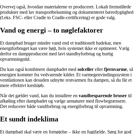
Overvej også, hvordan materialerne er produceret. Lokalt fremstillede
produkter med lav transportbelastning og dokumenteret bæredygtighed
(f.eks. FSC- eller Cradle to Cradle-certificering) er gode valg.
Vand og energi – to nøglefaktorer
Et dampbad bruger mindre vand end et traditionelt badekar, men
energiforbruget kan være højt, hvis systemet ikke er optimeret. Vælg
derfor en dampproducent med lavt standbyforbrug og hurtig
opvarmningstid.
Du kan også kombinere dampbadet med
solceller
eller
fjernvarme
, så
energien kommer fra vedvarende kilder. Et varmegenvindingssystem i
ventilationen kan desuden udnytte restvarmen fra dampen, så du får et
mere effektivt kredsløb.
Når det gælder vand, kan du installere en
vandbesparende bruser
til
afkøling efter dampbadet og vælge armaturer med flowbegrænsere.
Det reducerer både vandforbrug og energiforbrug til opvarmning.
Et sundt indeklima
Et dampbad skal være en fornøjelse – ikke en fugtfælde. Sørg for god