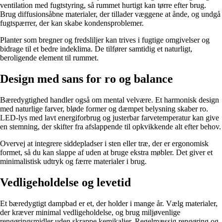
ventilation med fugtstyring, så rummet hurtigt kan tørre efter brug.
Brug diffusionsåbne materialer, der tillader væggene at ånde, og undgå
fugtspærrer, der kan skabe kondensproblemer.
Planter som bregner og fredsliljer kan trives i fugtige omgivelser og
bidrage til et bedre indeklima. De tilfører samtidig et naturligt,
beroligende element til rummet.
Design med sans for ro og balance
Bæredygtighed handler også om mental velvære. Et harmonisk design
med naturlige farver, bløde former og dæmpet belysning skaber ro.
LED-lys med lavt energiforbrug og justerbar farvetemperatur kan give
en stemning, der skifter fra afslappende til opkvikkende alt efter behov.
Overvej at integrere siddepladser i sten eller træ, der er ergonomisk
formet, så du kan slappe af uden at bruge ekstra møbler. Det giver et
minimalistisk udtryk og færre materialer i brug.
Vedligeholdelse og levetid
Et bæredygtigt dampbad er et, der holder i mange år. Vælg materialer,
der kræver minimal vedligeholdelse, og brug miljøvenlige
rengøringsmidler uden skrappe kemikalier. Regelmæssig rengøring og