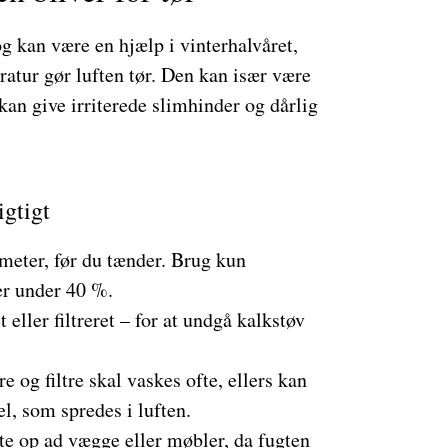
 og kan være en hjælp i vinterhalvåret,
atur gør luften tør. Den kan især være
 kan give irriterede slimhinder og dårlig
igtigt
eter, før du tænder. Brug kun
er under 40 %.
 eller filtreret – for at undgå kalkstøv
e og filtre skal vaskes ofte, ellers kan
l, som spredes i luften.
te op ad vægge eller møbler, da fugten