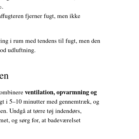
%.
ffugteren fjerner fugt, men ikke
ring i rum med tendens til fugt, men den
god udluftning.
cen
ventilation, opvarmning og
 kombinere
ligt i 5–10 minutter med gennemtræk, og
en. Undgå at tørre tøj indendørs,
et, og sørg for, at badeværelset