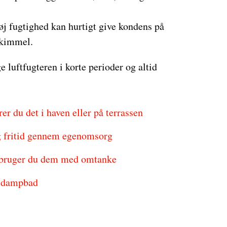
j fugtighed kan hurtigt give kondens på
skimmel.
 luftfugteren i korte perioder og altid
r du det i haven eller på terrassen
g fritid gennem egenomsorg
n bruger du dem med omtanke
s dampbad