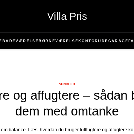
Villa Pris
E
BADEVÆRELSE
BØRNEVÆRELSE
KONTOR
UDE
GARAGE
FA
SUNDHED
re og affugtere – sådan 
dem med omtanke
om balance. Læs, hvordan du bruger luftfugtere og affugtere korr