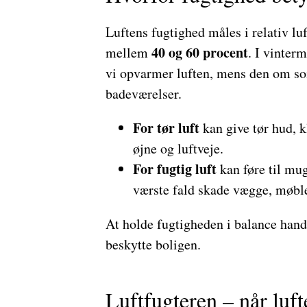
Luftens fugtighed måles i relativ lu
40 og 60 procent
mellem
. I vinter
vi opvarmer luften, mens den om so
badeværelser.
For tør luft
kan give tør hud, kl
øjne og luftveje.
For fugtig luft
kan føre til mu
værste fald skade vægge, møble
At holde fugtigheden i balance han
beskytte boligen.
Luftfugteren – når lufte