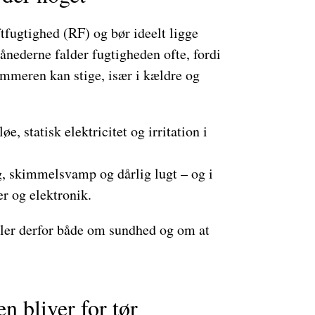
ftfugtighed (RF) og bør ideelt ligge
månederne falder fugtigheden ofte, fordi
mmeren kan stige, især i kældre og
øe, statisk elektricitet og irritation i
g, skimmelsvamp og dårlig lugt – og i
r og elektronik.
dler derfor både om sundhed og om at
n bliver for tør