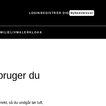
LOGIN
REGISTRÉR DIG
Nyhedsbrevet
MILIELIV
MALER
KLOAK
bruger du
ekt, så du undgår tør luft,