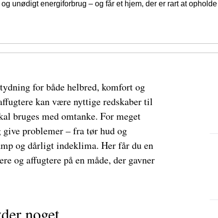
 unødigt energiforbrug – og får et hjem, der er rart at opholde s
etydning for både helbred, komfort og
affugtere kan være nyttige redskaber til
 skal bruges med omtanke. For meget
ig give problemer – fra tør hud og
amp og dårligt indeklima. Her får du en
tere og affugtere på en måde, der gavner
yder noget