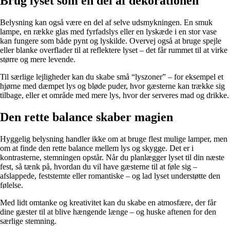
Brug lyset som en del af dekorationen
Belysning kan også være en del af selve udsmykningen. En smuk
lampe, en række glas med fyrfadslys eller en lyskæde i en stor vase
kan fungere som både pynt og lyskilde. Overvej også at bruge spejle
eller blanke overflader til at reflektere lyset – det får rummet til at virke
større og mere levende.
Til særlige lejligheder kan du skabe små “lyszoner” – for eksempel et
hjørne med dæmpet lys og bløde puder, hvor gæsterne kan trække sig
tilbage, eller et område med mere lys, hvor der serveres mad og drikke.
Den rette balance skaber magien
Hyggelig belysning handler ikke om at bruge flest mulige lamper, men
om at finde den rette balance mellem lys og skygge. Det er i
kontrasterne, stemningen opstår. Når du planlægger lyset til din næste
fest, så tænk på, hvordan du vil have gæsterne til at føle sig –
afslappede, feststemte eller romantiske – og lad lyset understøtte den
følelse.
Med lidt omtanke og kreativitet kan du skabe en atmosfære, der får
dine gæster til at blive hængende længe – og huske aftenen for den
særlige stemning.