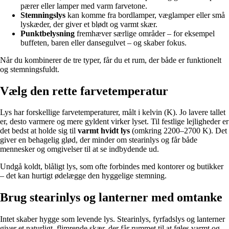
pærer eller lamper med varm farvetone.
Stemningslys
kan komme fra bordlamper, væglamper eller små
lyskæder, der giver et blødt og varmt skær.
Punktbelysning
fremhæver særlige områder – for eksempel
buffeten, baren eller dansegulvet – og skaber fokus.
Når du kombinerer de tre typer, får du et rum, der både er funktionelt
og stemningsfuldt.
Vælg den rette farvetemperatur
Lys har forskellige farvetemperaturer, målt i kelvin (K). Jo lavere tallet
er, desto varmere og mere gyldent virker lyset. Til festlige lejligheder er
det bedst at holde sig til
varmt hvidt lys
(omkring 2200–2700 K). Det
giver en behagelig glød, der minder om stearinlys og får både
mennesker og omgivelser til at se indbydende ud.
Undgå koldt, blåligt lys, som ofte forbindes med kontorer og butikker
– det kan hurtigt ødelægge den hyggelige stemning.
Brug stearinlys og lanterner med omtanke
Intet skaber hygge som levende lys. Stearinlys, fyrfadslys og lanterner
giver et naturligt, flimrende skær, der får rummet til at føles varmt og