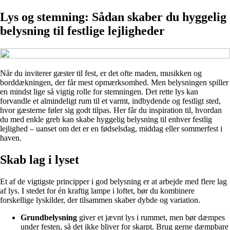
Lys og stemning: Sådan skaber du hyggelig
belysning til festlige lejligheder
Når du inviterer gæster til fest, er det ofte maden, musikken og
borddækningen, der får mest opmærksomhed. Men belysningen spiller
en mindst lige så vigtig rolle for stemningen. Det rette lys kan
forvandle et almindeligt rum til et varmt, indbydende og festligt sted,
hvor gæsterne føler sig godt tilpas. Her får du inspiration til, hvordan
du med enkle greb kan skabe hyggelig belysning til enhver festlig
lejlighed – uanset om det er en fødselsdag, middag eller sommerfest i
haven.
Skab lag i lyset
Et af de vigtigste principper i god belysning er at arbejde med flere lag
af lys. I stedet for én kraftig lampe i loftet, bør du kombinere
forskellige lyskilder, der tilsammen skaber dybde og variation.
Grundbelysning
giver et jævnt lys i rummet, men bør dæmpes
under festen, så det ikke bliver for skarpt. Brug gerne dæmpbare