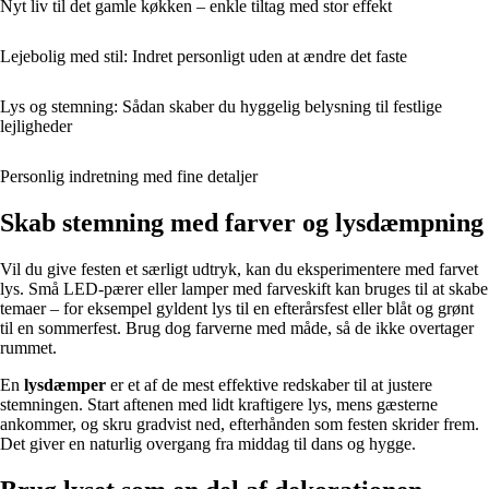
Nyt liv til det gamle køkken – enkle tiltag med stor effekt
Lejebolig med stil: Indret personligt uden at ændre det faste
Lys og stemning: Sådan skaber du hyggelig belysning til festlige
lejligheder
Personlig indretning med fine detaljer
Skab stemning med farver og lysdæmpning
Vil du give festen et særligt udtryk, kan du eksperimentere med farvet
lys. Små LED-pærer eller lamper med farveskift kan bruges til at skabe
temaer – for eksempel gyldent lys til en efterårsfest eller blåt og grønt
til en sommerfest. Brug dog farverne med måde, så de ikke overtager
rummet.
En
lysdæmper
er et af de mest effektive redskaber til at justere
stemningen. Start aftenen med lidt kraftigere lys, mens gæsterne
ankommer, og skru gradvist ned, efterhånden som festen skrider frem.
Det giver en naturlig overgang fra middag til dans og hygge.