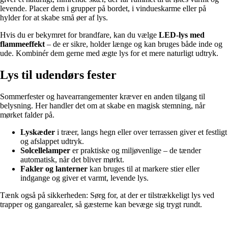
levende. Placer dem i grupper på bordet, i vindueskarme eller på
hylder for at skabe små øer af lys.
Hvis du er bekymret for brandfare, kan du vælge
LED-lys med
flammeeffekt
– de er sikre, holder længe og kan bruges både inde og
ude. Kombinér dem gerne med ægte lys for et mere naturligt udtryk.
Lys til udendørs fester
Sommerfester og havearrangementer kræver en anden tilgang til
belysning. Her handler det om at skabe en magisk stemning, når
mørket falder på.
Lyskæder
i træer, langs hegn eller over terrassen giver et festligt
og afslappet udtryk.
Solcellelamper
er praktiske og miljøvenlige – de tænder
automatisk, når det bliver mørkt.
Fakler og lanterner
kan bruges til at markere stier eller
indgange og giver et varmt, levende lys.
Tænk også på sikkerheden: Sørg for, at der er tilstrækkeligt lys ved
trapper og gangarealer, så gæsterne kan bevæge sig trygt rundt.