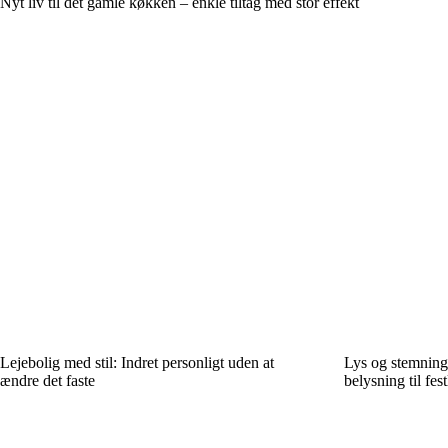
Nyt liv til det gamle køkken – enkle tiltag med stor effekt
Lejebolig med stil: Indret personligt uden at
Lys og stemning
ændre det faste
belysning til fest