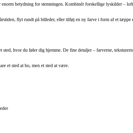
ar enorm betydning for stemningen. Kombinér forskellige lyskilder – lof
stiden, flyt rundt på billeder, eller tilføj en ny farve i form af et tæpp
t sted, hvor du føler dig hjemme. De fine detaljer – farverne, teksture
re et sted at bo, men et sted at være.
heder