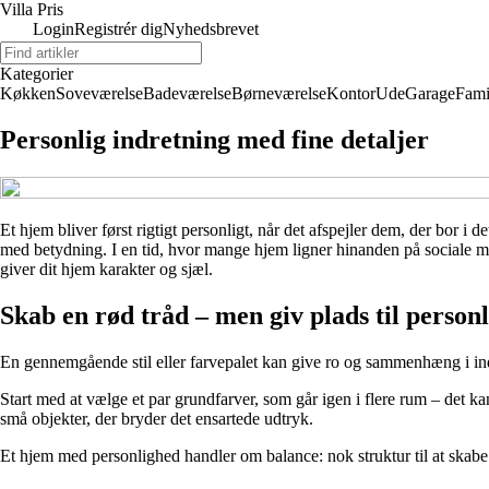
Villa Pris
Login
Registrér dig
Nyhedsbrevet
Kategorier
Køkken
Soveværelse
Badeværelse
Børneværelse
Kontor
Ude
Garage
Fami
Personlig indretning med fine detaljer
Et hjem bliver først rigtigt personligt, når det afspejler dem, der bor i
med betydning. I en tid, hvor mange hjem ligner hinanden på sociale medi
giver dit hjem karakter og sjæl.
Skab en rød tråd – men giv plads til person
En gennemgående stil eller farvepalet kan give ro og sammenhæng i ind
Start med at vælge et par grundfarver, som går igen i flere rum – det kan
små objekter, der bryder det ensartede udtryk.
Et hjem med personlighed handler om balance: nok struktur til at skabe 