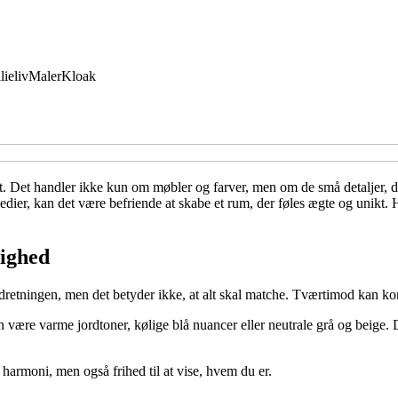
lieliv
Maler
Kloak
 det. Det handler ikke kun om møbler og farver, men om de små detaljer, de
er, kan det være befriende at skabe et rum, der føles ægte og unikt. Her
lighed
retningen, men det betyder ikke, at alt skal matche. Tværtimod kan ko
 være varme jordtoner, kølige blå nuancer eller neutrale grå og beige. Der
harmoni, men også frihed til at vise, hvem du er.