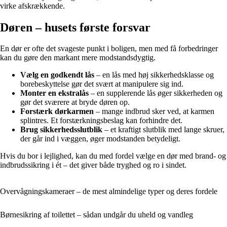
virke afskrækkende.
Døren – husets første forsvar
En dør er ofte det svageste punkt i boligen, men med få forbedringer
kan du gøre den markant mere modstandsdygtig.
Vælg en godkendt lås
– en lås med høj sikkerhedsklasse og
borebeskyttelse gør det svært at manipulere sig ind.
Monter en ekstralås
– en supplerende lås øger sikkerheden og
gør det sværere at bryde døren op.
Forstærk dørkarmen
– mange indbrud sker ved, at karmen
splintres. Et forstærkningsbeslag kan forhindre det.
Brug sikkerhedsslutblik
– et kraftigt slutblik med lange skruer,
der går ind i væggen, øger modstanden betydeligt.
Hvis du bor i lejlighed, kan du med fordel vælge en dør med brand- og
indbrudssikring i ét – det giver både tryghed og ro i sindet.
Overvågningskameraer – de mest almindelige typer og deres fordele
Børnesikring af toilettet – sådan undgår du uheld og vandleg