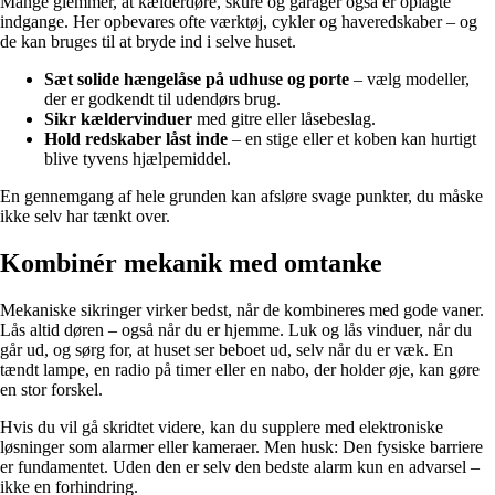
Mange glemmer, at kælderdøre, skure og garager også er oplagte
indgange. Her opbevares ofte værktøj, cykler og haveredskaber – og
de kan bruges til at bryde ind i selve huset.
Sæt solide hængelåse på udhuse og porte
– vælg modeller,
der er godkendt til udendørs brug.
Sikr kældervinduer
med gitre eller låsebeslag.
Hold redskaber låst inde
– en stige eller et koben kan hurtigt
blive tyvens hjælpemiddel.
En gennemgang af hele grunden kan afsløre svage punkter, du måske
ikke selv har tænkt over.
Kombinér mekanik med omtanke
Mekaniske sikringer virker bedst, når de kombineres med gode vaner.
Lås altid døren – også når du er hjemme. Luk og lås vinduer, når du
går ud, og sørg for, at huset ser beboet ud, selv når du er væk. En
tændt lampe, en radio på timer eller en nabo, der holder øje, kan gøre
en stor forskel.
Hvis du vil gå skridtet videre, kan du supplere med elektroniske
løsninger som alarmer eller kameraer. Men husk: Den fysiske barriere
er fundamentet. Uden den er selv den bedste alarm kun en advarsel –
ikke en forhindring.