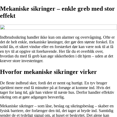
Mekaniske sikringer – enkle greb med stor
effekt
Indbrudssikring handler ikke kun om alarmer og overvågning. Ofte er
det de helt enkle, mekaniske løsninger, der gør den største forskel. En
solid lås, et sikret vindue eller en forstærket dør kan være nok til at få
en tyv til at opgive sit forehavende. Her får du et overblik over,
hvordan du med få greb kan øge sikkerheden i dit hjem – uden at det
kræver store investeringer.
Hvorfor mekaniske sikringer virker
De fleste indbrud sker, fordi det er nemt og hurtigt. En tyv bruger
sjældent mere end få minutter på at forsøge at komme ind. Hvis det
tager for lang tid, går han videre til næste hus. Derfor handler effektiv
sikring om at gøre adgangen besværlig.
Mekaniske sikringer – som låse, beslag og sikringsbeslag – skaber en
fysisk barriere, der forlænger den tid, det tager at bryde ind. Samtidig
sender de et tydeligt signal om, at huset er beskyttet. Det alene kan