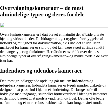
Overvågningskameraer – de mest
almindelige typer og deres fordele
Overvågningskameraer er i dag blevet en naturlig del af både private
hjem og virksomheder. De bidrager til øget tryghed, forebyggelse af
indbrud og mulighed for dokumentation, hvis uheldet er ude. Men
markedet for kameraer er stort, og det kan være svært at finde rundt i
de mange typer og funktioner. Her får du et overblik over de mest
almindelige typer af overvågningskameraer – og hvilke fordele de hver
især har.
Indendørs og udendørs kameraer
Den mest grundlæggende opdeling går mellem
indendørs
og
udendørs
kameraer. Indendørs kameraer er typisk mindre, diskrete og
designet til at passe ind i hjemmets indretning. De bruges ofte til at
holde øje med indgange, stuer eller børneværelser. Udendørs kameraer
er derimod bygget til at modstå vind, regn og frost. De har ofte bedre
natfunktion og et mere robust kabinet, så de kan fungere året rundt.