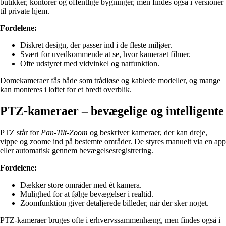
butikker, kontorer og offentlige bygninger, men findes også i versioner
til private hjem.
Fordelene:
Diskret design, der passer ind i de fleste miljøer.
Svært for uvedkommende at se, hvor kameraet filmer.
Ofte udstyret med vidvinkel og natfunktion.
Domekameraer fås både som trådløse og kablede modeller, og mange
kan monteres i loftet for et bredt overblik.
PTZ-kameraer – bevægelige og intelligente
PTZ står for
Pan-Tilt-Zoom
og beskriver kameraer, der kan dreje,
vippe og zoome ind på bestemte områder. De styres manuelt via en app
eller automatisk gennem bevægelsesregistrering.
Fordelene:
Dækker store områder med ét kamera.
Mulighed for at følge bevægelser i realtid.
Zoomfunktion giver detaljerede billeder, når der sker noget.
PTZ-kameraer bruges ofte i erhvervssammenhæng, men findes også i